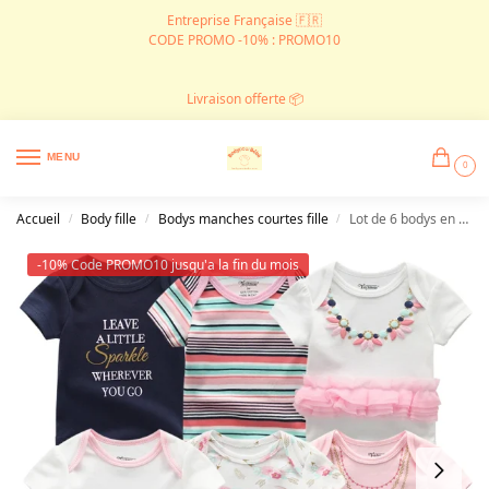
Entreprise Française 🇫🇷
CODE PROMO -10% : PROMO10
Livraison offerte 📦
MENU
0
Accueil
Body fille
Bodys manches courtes fille
Lot de 6 bodys en coton pour fille
/
/
/
-10% Code PROMO10 jusqu'a la fin du mois