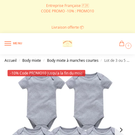
Entreprise Française 🇫🇷
CODE PROMO -10% : PROMO10
Livraison offerte 📦
MENU
0
Accueil
Body mixte
Body mixte à manches courtes
Lot de 3 ou 5 bodys couleur gris uni
/
/
/
-10% Code PROMO10 jusqu'a la fin du mois