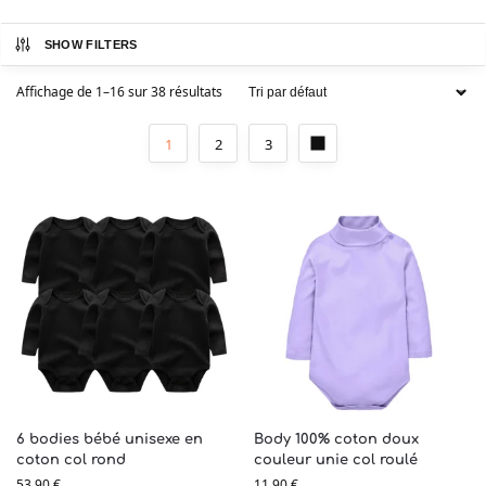
SHOW FILTERS
Affichage de 1–16 sur 38 résultats
1
2
3
6 bodies bébé unisexe en
Body 100% coton doux
coton col rond
couleur unie col roulé
53,90
€
11,90
€