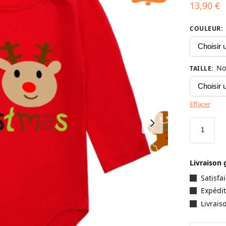
13,90
€
COULEUR
:
No
TAILLE
:
Effacer
Livraison 
Satisf
Expédit
Livrais