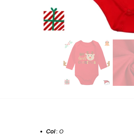
Col
: O