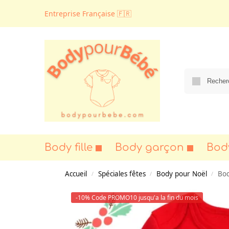
Entreprise Française 🇫🇷
Body fille
Body garçon
Bod
Accueil
Spéciales fêtes
Body pour Noël
Bo
/
/
/
-10% Code PROMO10 jusqu'a la fin du mois