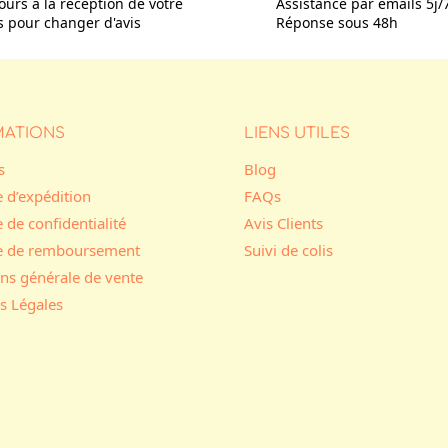
ours à la réception de votre
Assistance par emails 5j/
is pour changer d'avis
Réponse sous 48h
MATIONS
LIENS UTILES
s
Blog
e d’expédition
FAQs
e de confidentialité
Avis Clients
ue de remboursement
Suivi de colis
ns générale de vente
s Légales