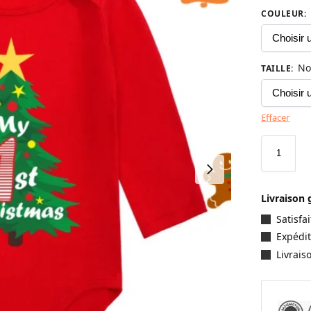
COULEUR
:
No
TAILLE
:
Effacer
Livraison 
Satisf
Expédit
Livrais