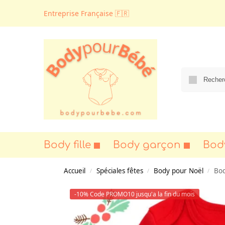
Entreprise Française 🇫🇷
Body fille
Body garçon
Bod
Accueil
Spéciales fêtes
Body pour Noël
Bod
/
/
/
-10% Code PROMO10 jusqu'a la fin du mois