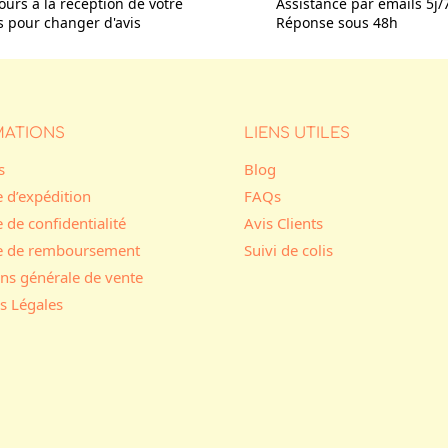
ours à la réception de votre
Assistance par emails 5j/
is pour changer d'avis
Réponse sous 48h
MATIONS
LIENS UTILES
s
Blog
e d’expédition
FAQs
e de confidentialité
Avis Clients
ue de remboursement
Suivi de colis
ns générale de vente
s Légales