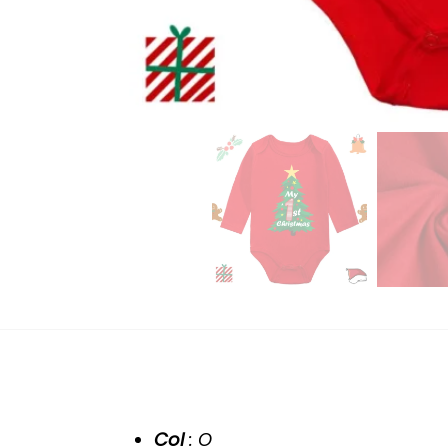
Col
: O