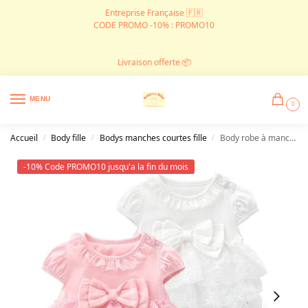
Entreprise Française 🇫🇷
CODE PROMO -10% : PROMO10
Livraison offerte 📦
MENU
0
Accueil
Body fille
Bodys manches courtes fille
Body robe à manches courtes en dentelle
/
/
/
-10% Code PROMO10 jusqu'a la fin du mois