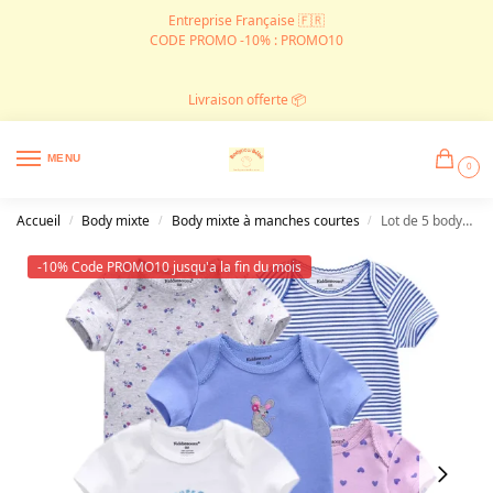
Entreprise Française 🇫🇷
CODE PROMO -10% : PROMO10
Livraison offerte 📦
MENU
0
Accueil
Body mixte
Body mixte à manches courtes
Lot de 5 bodys tendance en coton doux
/
/
/
-10% Code PROMO10 jusqu'a la fin du mois