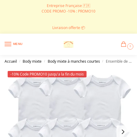
Entreprise Française 🇫🇷
CODE PROMO -10% : PROMO10
Livraison offerte 📦
MENU
0
Accueil
Body mixte
Body mixte à manches courtes
Ensemble de 6 bodys blancs en coton
/
/
/
-10% Code PROMO10 jusqu'a la fin du mois