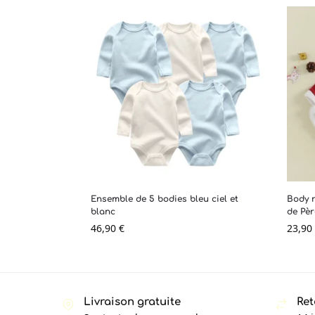
Ensemble de 5 bodies bleu ciel et
Body r
blanc
de Pèr
46,90
€
23,90
Livraison gratuite
Ret