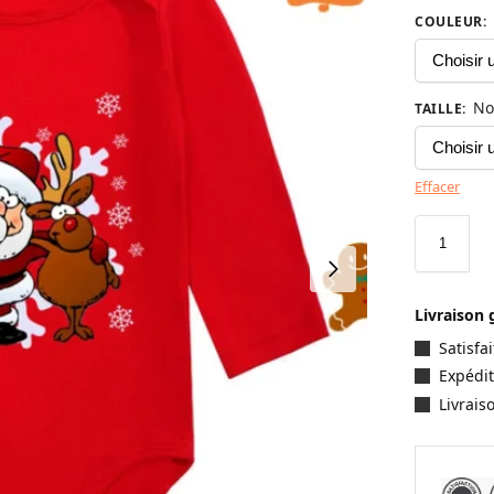
COULEUR
:
No
TAILLE
:
Effacer
Livraison 
Satisf
Expédit
Livrais