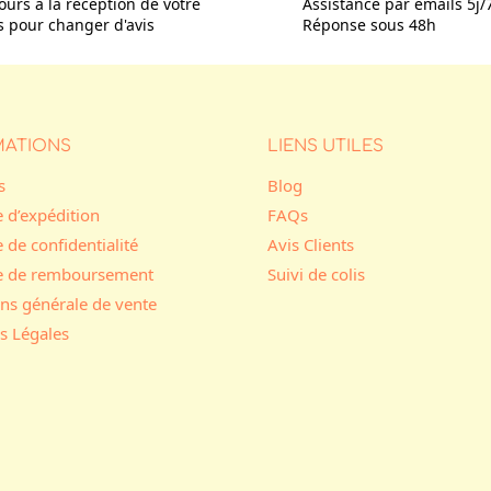
ours à la réception de votre
Assistance par emails 5j/
is pour changer d'avis
Réponse sous 48h
MATIONS
LIENS UTILES
s
Blog
e d’expédition
FAQs
e de confidentialité
Avis Clients
ue de remboursement
Suivi de colis
ns générale de vente
s Légales