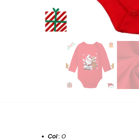
Col
: O