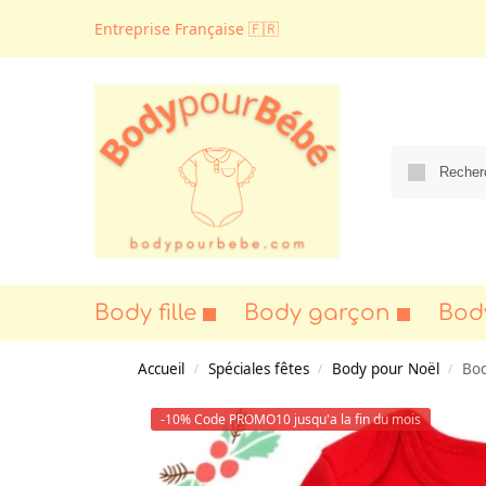
Entreprise Française 🇫🇷
Body fille
Body garçon
Bod
Accueil
Spéciales fêtes
Body pour Noël
Bod
/
/
/
-10% Code PROMO10 jusqu'a la fin du mois